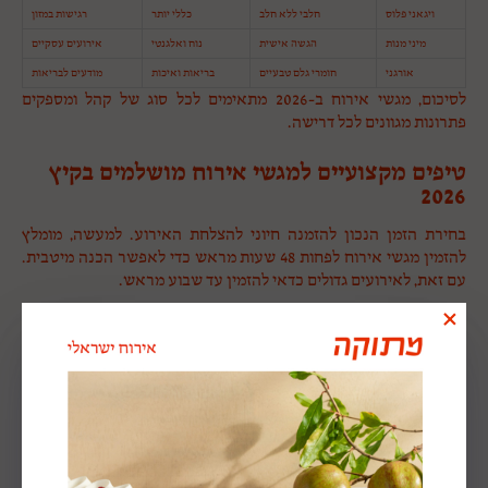
ויגאני פלוס
חלבי ללא חלב
כללי יותר
רגישות במזון
מיני מנות
הגשה אישית
נוח ואלגנטי
אירועים עסקיים
אורגני
חומרי גלם טבעיים
בריאות ואיכות
מודעים לבריאות
לסיכום, מגשי אירוח ב-2026 מתאימים לכל סוג של קהל ומספקים
פתרונות מגוונים לכל דרישה.
טיפים מקצועיים למגשי אירוח מושלמים בקיץ
2026
בחירת הזמן הנכון להזמנה חיוני להצלחת האירוע. למעשה, מומלץ
להזמין מגשי אירוח לפחות 48 שעות מראש כדי לאפשר הכנה מיטבית.
עם זאת, לאירועים גדולים כדאי להזמין עד שבוע מראש.
התאמת המגש לסוג האירוע היא המפתח להצלחה. לכן, לישיבות
עסקיות מומלצים מגשים קלאסיים ונוחים לאכילה, בעוד שלאירועים
פרטיים ניתן להרשות יותר יצירתיות ועיצוב מרהיב.
שמירה על טמפרטורה נכונה במהלך האירוח חיונית לאיכות המזון.
בנוסף, השימוש במקרר נייד או באמצעי שמירת קור מבטיח שהמזון
יישאר טרי וטעים לכל אורך האירוע.