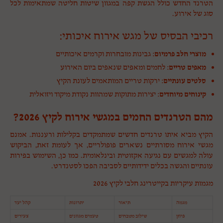
הטרנד החדש כולל הגשת קפה במגוון שיטות חליטה שמתאימות לכל
סוג של אירוע.
רכיבי הבסיס של מגש אירוח איכותי:
מוצרי חלב פרמיום
: גבינות מובחרות וקרמים איכותיים
מאפים טריים
: לחמים ומאפים שנאפים ביום האירוע
סלטים עונתיים
: ירקות טריים המותאמים לעונת הקיץ
קינוחים מיוחדים
: יצירות מתוקות שמהוות נקודת מיקוד ויזואלית
מהם הטרנדים החמים במגשי אירוח לקיץ 2026?
הקיץ מביא איתו טרנדים חדשים שמתמקדים בקלילות ורעננות. אמנם
מגשי אירוח מסורתיים נשארים פופולריים, אך לעומת זאת, הביקוש
עולה למגשים עם נגיעה אקזוטית ובינלאומית. כמו כן, השימוש בפירות
עונתיים והגשה בכלים ידידותיים לסביבה הפכו לסטנדרט.
מגמות עיקריות בקייטרינג חלבי לקיץ 2026
מגמה
תיאור
יתרונות
קהל יעד
פיוזן
שילוב מטבחים
טעמים מגוונים
צעירים