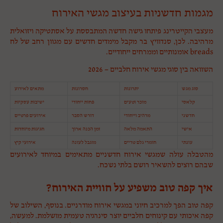
מגמות חדשניות בעיצוב מגשי האירוח
מעצבי הקייטרינג פיתחו גישה חדשה המתבססת על אסתטיקה ויזואלית
מרהיבה. לכן, סנדוויץ בר מקבל מימדים חדשים עם מגוון רחב של לח
breads אומנותיים וממרחים ייחודיים.
השוואה בין סוגי מגשי אירוח חלביים – 2026
סוג מגש
יתרונות
חסרונות
מתאים לאירוע
קלאסי
מוכר וטעים
פחות ייחודי
ישיבות עסקיות
חדשני
מרהיב וייחודי
דורש הסבר
אירועים פרטיים
אישי
התאמה מלאה
זמן הכנה ארוך
חגיגות מיוחדות
עונתי
חומרי גלם טריים
מוגבל לעונה
אירועי קיץ
מהטבלה עולה שמגשי אירוח חדשניים מתאימים במיוחד לאירועים
שבהם רוצים להשאיר רושם בלתי נשכח.
איך קפה טוב משפיע על חוויית האירוח?
קפה טוב הפך למרכיב חיוני במגשי אירוח מודרניים. בנוסף, השילוב של
קפה איכותי עם קינוחים חלביים יוצר סינרגיה טעמית מושלמת. למעשה,