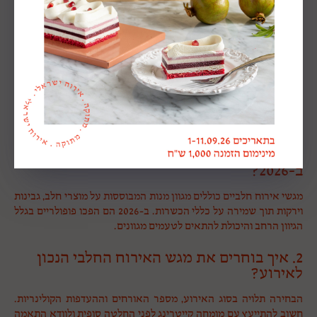
סיכום
מגשי אירוח חלביים לקיץ 2026 מציעים שילוב מושלם של חדשנות,
איכות ויופי ויזואלי. הטרנדים החדשים מתמקדים בהתאמה אישית,
שימוש בחומרי גלם איכותיים וחוויה קולינרית מרהיבה. עם הבחירה
הנכונה של ספק קייטרינג מקצועי, כל אירוע יכול להפוך לחוויה בלתי
נשכחת.
שאלות נפוצות על מגשי אירוח חלביים
1. מה זה מגשי אירוח חלביים ולמה זה פופולרי
ב-2026?
מגשי אירוח חלביים כוללים מגוון מנות המבוססות על מוצרי חלב, גבינות
וירקות תוך שמירה על כללי הכשרות. ב-2026 הם הפכו פופולריים בגלל
הגיוון הרחב והיכולת להתאים לטעמים מגוונים.
2. איך בוחרים את מגש האירוח החלבי הנכון
לאירוע?
הבחירה תלויה בסוג האירוע, מספר האורחים וההעדפות הקולינריות.
חשוב להתייעץ עם מומחה קייטרינג לפני החלטה סופית ולוודא התאמה