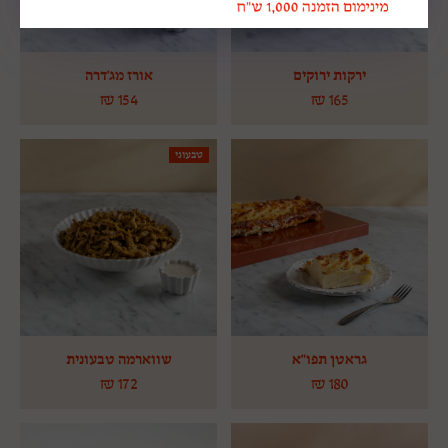
ירקות ירוקים
אורז מג'דרה
₪
154
₪
165
טבעוני
גראטן תפו"א
שווארמה טבעונית
₪
172
₪
180