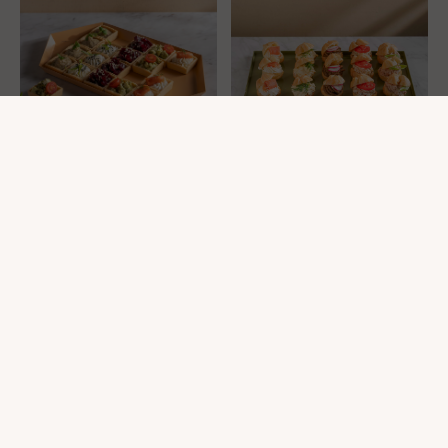
פחזניות ממולאות
טארטלטים מלוחים
₪
149
₪
149
מגשי אירוח הם פתרון אידיאלי לכל סוג של אירוע,
מפגישות עסקיות וארועים גדולים ועד לחגיגות
משפחתיות. המגשים שלנו עשויים מחומרי גלם טריים