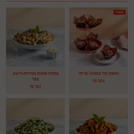
טבעוני
מאפין גזר טבעוני-12 יח'
פסטה שמנת פטריות+רוטב
בצד
₪
204
₪
165