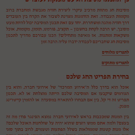
מסיבות חג מהוות מרכיב עיקרי ליצירת חוויה מגבשת ומחברת ברוב
מקומות העבודה. זאת הזדמנות מצוינת לשבור את הקרח בין העובדים
דרך חוויה מהנה ומשחררת. יחד עם זאת תכנון המסיבה יכול להיות מעט
מסובך, יש הרבה לקחת בחשבון – תקציב, פורמט, תזמון, מקומות, אוכל
משקאות ומתנות. אז מאיפה מתחילים? הכנו עבורכם מדריך לתכנון
מסיבות חג שחבריכם לעבודה ידברו עליה הרבה זמן
לתפריט מלוחים
לתפריט מתוקים
בחירת תפריט החג שלכם
אוכל הוא בדרך כלל ה”אירוע המרכזי” של אירועי חברה, והוא בין
הגורמים שיקבעו אם המסיבה שלכם הייתה מוצלחת או לא. תכנון
תפריט זה די קל, בין אם תבחרו להתארח במסעדה או להזמין קייטרינג
מפנק.
בין המנות שמככבות בראש לאירועי חברה נמצא הפינגר פוד! מה זה
בעצם? ולמה אתם ממש רוצים שהוא יהיה על שולחנות האוכל שלכם?
אלו מנות קטנות שממולאות בשלל הפתעות וטעמים, לרוב בתוך סוגי