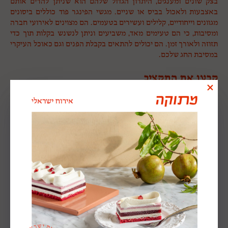
בצק שונים ומענגים, היתרון הגדול שלהם הוא שניתן להרים אותם
באצבעות ולאכול בביס או שניים. מגשי הפינגר פוד כוללים ביסונים
מגוונים וייחודיים, קלילים ועשירים בטעמים. הם מצוינים לאירועי חברה
ומסיבות, כי הם טעימים מאד, משביעים וניתן לנשנש בקלות תוך כדי
תזוזה ולאורך זמן. הם יכולים להתאים בקבלת הפנים וגם כאוכל העיקרי
במסיבת החג שלכם.
קבעו את התקציב
הגדרת תקציב מסיבת החג זה השלב הראשוני בתכנון המסיבה, התקציב
זה הכנפיים שיקבעו כמה גבוהה תוכלו לעוף בהפקת אירוע החברה
שלכם. אחרי קביעת התקציב תעשו רשימה של סדר עדיפויות, מה הכי
חשוב שיהיה במסיבה ובאיזה רמת איכות.
מתנות לכולם
אין כמו לסיים את מסיבת החג במקום העבודה עם מתנה מדליקה, תוכלו
לבחור את סוג המתנה בהתאם לחג המתקרב. אם חג פורים מתקרב
תוכלו לתת להם משלוח מנות מפנק או אם מדובר דווקא בפסח אז אולי
מארז חגיגי לערב חג עם בקבוק יין יכול להיות רעיון נפלא.
הוסיפו תוכנית אומנותית