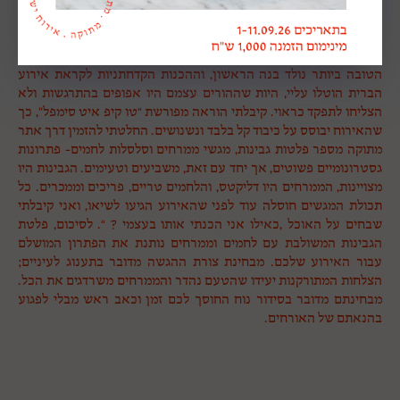
יין אדום ואיכותי המחמם את הלב ומשמח את כולם. סיפורה של דגנית
מראשון לציון, לקוחה קבועה שלנו, שרכשה את פלטות הגבינות ואת
הלחמים שלנו, יאפשר לכם להבין טוב את סוד הקסם שלהם: “לחברתי
הטובה ביותר נולד בנה הראשון, וההכנות הקדחתניות לקראת אירוע
הברית הוטלו עליי, היות שההורים עצמם היו אפופים בהתרגשות ולא
הצליחו לתפקד כראוי. קיבלתי הוראה מפורשת “טו קיפ איט סימפל”, כך
שהאירוח יבוסס על כיבוד קל בלבד ונשנושים. החלטתי להזמין דרך אתר
מתוקה מספר פלטות גבינות, מגשי ממרחים וסלסלות לחמים- פתרונות
גסטרונומיים פשוטים, אך יחד עם זאת, משביעים וטעימים. הגבינות היו
מצויינות, הממרחים היו דליקטס, והלחמים טריים, פריכים וממכרים. כל
תכולת המגשים חוסלה עוד לפני שהאירוע הגיעו לשיאו, ואני קיבלתי
שבחים על האוכל ,כאילו אני הכנתי אותו בעצמי ? “. לסיכום, פלטת
הגבינות המשולבת עם לחמים וממרחים נותנת את הפתרון המושלם
עבור האירוע שלכם. מבחינת צורת ההגשה מדובר בתענוג לעיניים;
הצלחות המתורקנות יעידו שהטעם נהדר והממרחים משרדגים את הכל.
מבחינתם מדובר בסידור נוח החוסך לכם זמן וכאב ראש מבלי לפגוע
בהנאתם של האורחים.