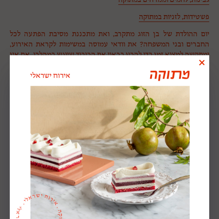
פשטידות, לזניות במתוקה
יום ההולדת של בן הזוג מתקרב, ואת מתכננת מסיבת הפתעה לכל
החברים ובני המשפחה? את וודאי עמוסה במשימות לקראת האירוע,
ומתקשה למצוא זמן כדי להכין כראוי את הכיבוד שיוגש במהלכו. אם אין
לך את הזמן מוטב שתוותרי ותחפשי פתרון אחר ולא לנסות להגיש
לאורחים מנות מאולתרות. למתוקה יש את הפתרון המתאים ביותר
עבורך! פלטת גבינות, ממרחים ולחמים העשויים ממיטב החומרים,
המוגשים בצורה מוקפדת ונעימה לעין והמהווים תענוג של ממש לחך.
גבינות, לחמים וממרחים הם מוצרי מזון שכולם אוהבים, והגשתם
במסגרת אירוע תאפשר למארגני השמחה להיות רגועים ושקטים
בידיעה שכל אחד מהאורחים ימצא דבר מה לנשנש ולהשביע את
רעבונו. האורחים באירוע יתענגו מפלטת הגבינות של מתוקה המגיעה
כמו יצירת אומנות שהקפידו בה על כל הפרטים וכל רכיב בה נבחר
בקפידה; כל מגש הוא חגיגה של טעמים וצבעים. האורחים שלכם יבלו
ערב נעים בקרבת חברים או משפחה בעודם מנשנשים מנות משגעות
הכוללות לחמים טריים ופריכים עם ממרחים וטאפנדים משובחים
שיגרמו להם להרגיש בטוסקנה; גבינות איכותיות עם טעמים כפריים של
תנובת השדה לצד ירקות טריים שזה עתה נקטפו. המגשים של מתוקה
כוללים את מיטב הגבינות: גבינה צפתית, מנצ’גו, כדורי מוצרלה, פרומעז,
רוקפור, בולגרית, פטה וברי. מומלץ מאוד ללוות את הגשת הגבינות עם