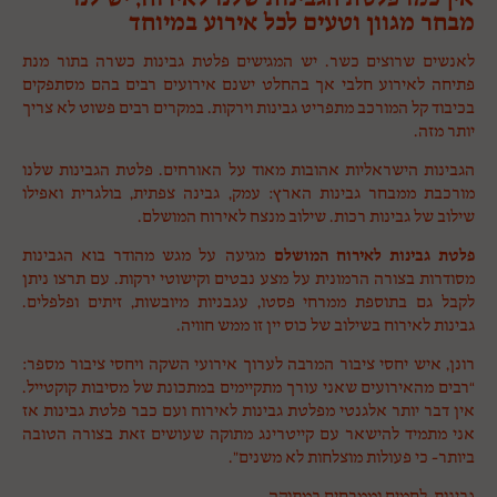
מבחר מגוון וטעים לכל אירוע במיוחד
לאנשים שרוצים כשר. יש המגישים פלטת גבינות כשרה בתור מנת
פתיחה לאירוע חלבי אך בהחלט ישנם אירועים רבים בהם מסתפקים
בכיבוד קל המורכב מתפריט גבינות וירקות. במקרים רבים פשוט לא צריך
יותר מזה.
הגבינות הישראליות אהובות מאוד על האורחים. פלטת הגבינות שלנו
מורכבת ממבחר גבינות הארץ: עמק, גבינה צפתית, בולגרית ואפילו
שילוב של גבינות רכות. שילוב מנצח לאירוח המושלם.
פלטת גבינות לאירוח המושלם
מגיעה על מגש מהודר בוא הגבינות
מסודרות בצורה הרמונית על מצע נבטים וקישוטי ירקות. עם תרצו ניתן
לקבל גם בתוספת ממרחי פסטו, עגבניות מיובשות, זיתים ופלפלים.
גבינות לאירוח בשילוב של כוס יין זו ממש חוויה.
רונן, איש יחסי ציבור המרבה לערוך אירועי השקה ויחסי ציבור מספר:
“רבים מהאירועים שאני עורך מתקיימים במתכונת של מסיבות קוקטייל.
אין דבר יותר אלגנטי מפלטת גבינות לאירוח ועם כבר פלטת גבינות אז
אני מתמיד להישאר עם קייטרינג מתוקה שעושים זאת בצורה הטובה
ביותר- כי פעולות מוצלחות לא משנים”.
גבינות, לחמים וממרחים במתוקה