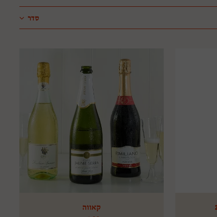
סדר
קאווה