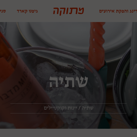
ינג והפקת אירועים
גיפט קארד
סני
שתיה
שתיה / יינות וקוקטיילים